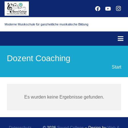
Moderne Musikschule für ganzheitliche musikalische Bildung
Dozent Coaching
Start
Es wurden keine Ergebnisse gefunden.
Datenschutz
© 2026
Sound College
– Design by
Web &