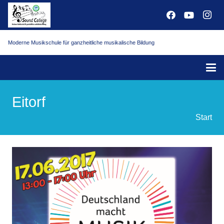
Moderne Musikschule für ganzheitliche musikalische Bildung
Eitorf
Start