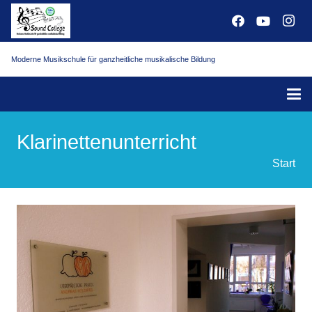
Moderne Musikschule für ganzheitliche musikalische Bildung
Klarinettenunterricht
Start