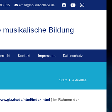
 88 515
email@sound-college.de
e musikalische Bildung
erricht
Kontakt
Impressum
Datenschutz
Start
Aktuelles
www.giz.de/de/html/index.html
) im Rahmen der