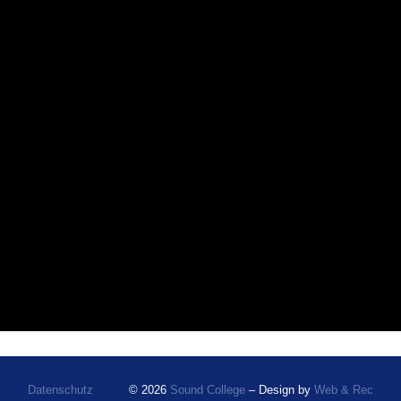
Datenschutz
© 2026
Sound College
– Design by
Web & Rec